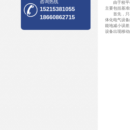
咨询热线
由于校平
15215381055
主要包括基准
首先，只
18660862715
体化电气设备
能地减小误差
设备出现移动