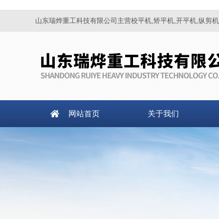
山东瑞烨重工科技有限公司主营校平机,矫平机,开平机,纵剪机
网站首页
关于我们