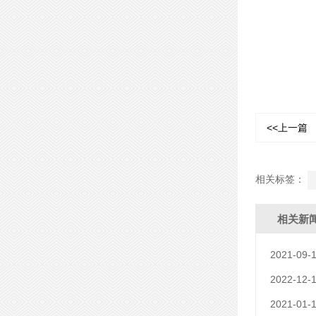
<<上一篇
相关标签：
相关新
2021-09-
2022-12-
2021-01-