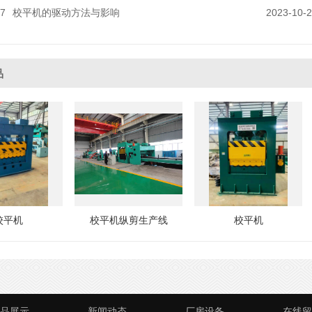
07
校平机的驱动方法与影响
2023-10-
品
校平机
校平机纵剪生产线
校平机
品展示
新闻动态
厂房设备
在线留