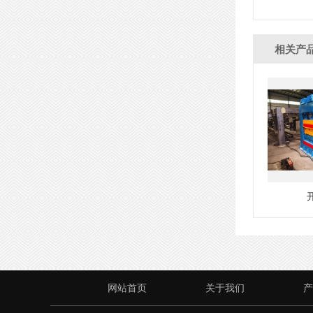
相关产
网站首页
关于我们
产