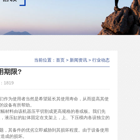
当前位置：
首页
>
新闻资讯
>
行业动态
用期限?
1819
我们作为使用者当然是希望延长其使用寿命，从而提高其使
的设备有所帮助。
宽幅材料由该机器压平切割成更高规格的卷或板。我们先
上，液压缸的缸体固定在支架上，上、下压模内各设独立的
题，其备件的优劣立即威胁到其损坏程度。由于设备使用
量造成的损坏。