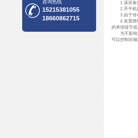
咨询热线
1.该设
15215381055
2.开平
3.由于
18660862715
4.装置
的单排链节或
为不影响
可以控制在轴