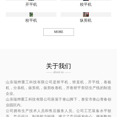
开平机
校平机
校平机
纵剪机
MORE
关于我们
—— about us ——
山东瑞烨重工科技有限公司是矫平机，矫直机，开平线，卷板
机，分条机，纵剪机，纵剪收卷机，开卷矫平剪切生产线的制造
企业。
山东瑞烨重工科技有限公司座落于泰山脚下，泰安市泰山青春创
业园区内。
公司拥有生产技术人员和售后服务人员。公司工艺装备水平较
高，产品设计、制造能力较强，建立了产品研发中心，拥有数控