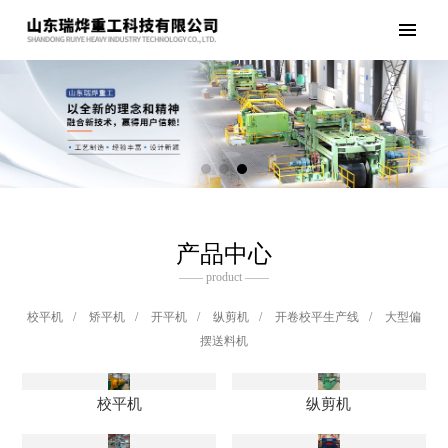
产品中心
—— product ——
校平机
/
矫平机
/
开平机
/
纵剪机
/
开卷校平生产线
/
大型偏
摆送料机
校平机
纵剪机