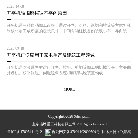
2025-10-08
开平机轴辊磨损调不平的原因
开平机是一种自动加工设备，通过开卷、引料、纵切和堆垛等方式将轧
制板材加工成所需的定长尺寸，中间有轴柱设备如装载小车、导向装置
和液压活套
2025-09-18
开平机广泛应用于家电生产及建筑工程领域
开平机是对金属卷材进行开卷、校平、剪切等加工的机械设备，主要由
开卷机、校平辊组、伺服送料系统和剪切码垛装置构成
MORE
Copyright©2026 Sdtary.com
山东瑞烨重工科技有限公司 All Rights Reserved
鲁ICP备17005411号-2
鲁公网安备37091102000590号
技术支持：
飞讯网