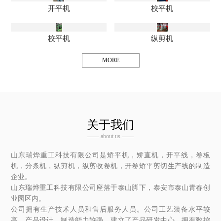
开平机
校平机
校平机
纵剪机
MORE
关于我们
—— about us ——
山东瑞烨重工科技有限公司是矫平机，矫直机，开平线，卷板
机，分条机，纵剪机，纵剪收卷机，开卷矫平剪切生产线的制造
企业。
山东瑞烨重工科技有限公司座落于泰山脚下，泰安市泰山青春创
业园区内。
公司拥有生产技术人员和售后服务人员。公司工艺装备水平较
高，产品设计、制造能力较强，建立了产品研发中心，拥有数控