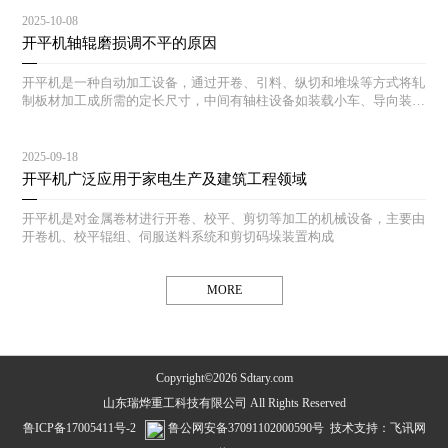
2025-10-08
开平机轴辊磨损调不平的原因
开平机是一种自动加工设备，通过开卷、引料、纵切和堆垛等方式将轧
制板材加工成所需的定长尺寸，中间有轴柱设备如装载小车、导向装置
和液压活套
2025-09-18
开平机广泛应用于家电生产及建筑工程领域
开平机是对金属卷材进行开卷、校平、剪切等加工的机械设备，主要由
开卷机、校平辊组、伺服送料系统和剪切码垛装置构成
MORE
Copyright©2026 Sdtary.com
山东瑞烨重工科技有限公司 All Rights Reserved
鲁ICP备17005411号-2
鲁公网安备37091102000590号
技术支持：
飞讯网