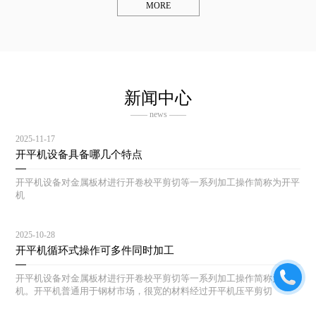
MORE
新闻中心
—— news ——
2025-11-17
开平机设备具备哪几个特点
开平机设备对金属板材进行开卷校平剪切等一系列加工操作简称为开平
机
2025-10-28
开平机循环式操作可多件同时加工
开平机设备对金属板材进行开卷校平剪切等一系列加工操作简称为开平
机。开平机普通用于钢材市场，很宽的材料经过开平机压平剪切