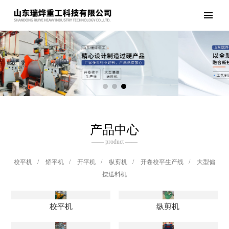
产品中心
—— product ——
校平机
/
矫平机
/
开平机
/
纵剪机
/
开卷校平生产线
/
大型偏
摆送料机
校平机
纵剪机