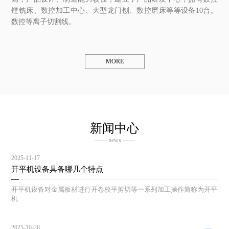
镗铣床、数控加工中心、大型龙门刨、数控磨床等等设备10台。
数控等离子切割线。
MORE
新闻中心
—— news ——
2025-11-17
开平机设备具备哪几个特点
开平机设备对金属板材进行开卷校平剪切等一系列加工操作简称为开平
机
2025-10-28