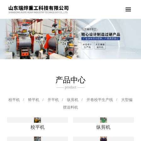
产品中心
—— product ——
校平机
/
矫平机
/
开平机
/
纵剪机
/
开卷校平生产线
/
大型偏
摆送料机
校平机
纵剪机