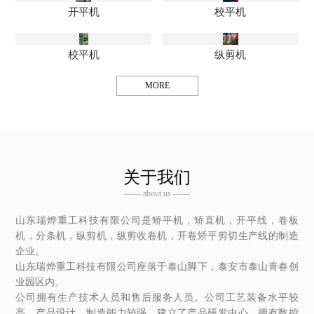
开平机
校平机
校平机
纵剪机
MORE
关于我们
—— about us ——
山东瑞烨重工科技有限公司是矫平机，矫直机，开平线，卷板
机，分条机，纵剪机，纵剪收卷机，开卷矫平剪切生产线的制造
企业。
山东瑞烨重工科技有限公司座落于泰山脚下，泰安市泰山青春创
业园区内。
公司拥有生产技术人员和售后服务人员。公司工艺装备水平较
高，产品设计、制造能力较强，建立了产品研发中心，拥有数控